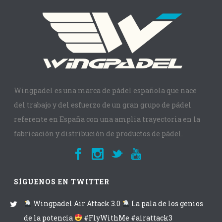
Wingpadel es una marca de pádel española que nace
del trabajo y del esfuerzo de un gran grupo de pádel
referente en España con una amplia trayectoria en la
fabricación y distribución de productos de pádel.
SÍGUENOS EN TWITTER
Wingpadel Air Attack 3.0
La pala de los genios
de la potencia
#FlyWithMe #airattack3