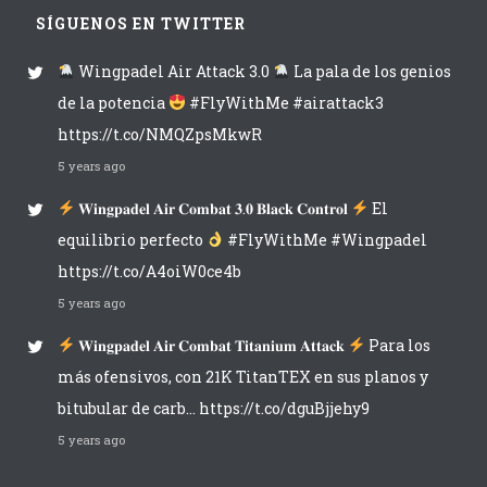
SÍGUENOS EN TWITTER
Wingpadel Air Attack 3.0
La pala de los genios
de la potencia
#FlyWithMe #airattack3
https://t.co/NMQZpsMkwR
5 years ago
𝐖𝐢𝐧𝐠𝐩𝐚𝐝𝐞𝐥 𝐀𝐢𝐫 𝐂𝐨𝐦𝐛𝐚𝐭 𝟑.𝟎 𝐁𝐥𝐚𝐜𝐤 𝐂𝐨𝐧𝐭𝐫𝐨𝐥
El
equilibrio perfecto
#FlyWithMe #Wingpadel
https://t.co/A4oiW0ce4b
5 years ago
𝐖𝐢𝐧𝐠𝐩𝐚𝐝𝐞𝐥 𝐀𝐢𝐫 𝐂𝐨𝐦𝐛𝐚𝐭 𝐓𝐢𝐭𝐚𝐧𝐢𝐮𝐦 𝐀𝐭𝐭𝐚𝐜𝐤
Para los
más ofensivos, con 21K TitanTEX en sus planos y
bitubular de carb… https://t.co/dguBjjehy9
5 years ago