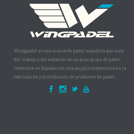
Wingpadel es una marca de pádel española que nace
del trabajo y del esfuerzo de un gran grupo de pádel
referente en España con una amplia trayectoria en la
fabricación y distribución de productos de pádel.