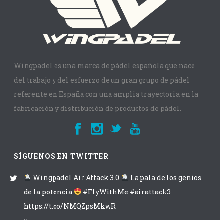
Wingpadel es una marca de pádel española que nace
del trabajo y del esfuerzo de un gran grupo de pádel
referente en España con una amplia trayectoria en la
fabricación y distribución de productos de pádel.
SÍGUENOS EN TWITTER
Wingpadel Air Attack 3.0
La pala de los genios
de la potencia
#FlyWithMe #airattack3
https://t.co/NMQZpsMkwR