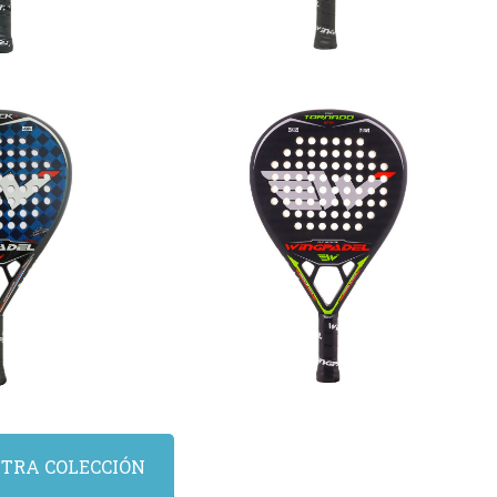
del Air
Wingpadel Air
k 3.0
Tornado Attk
TRA COLECCIÓN