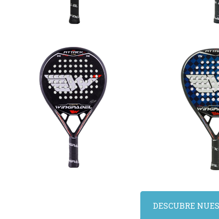
Wingpadel Air
Wingpa
Attack 3.0 Ctrl
Attac
DESCUBRE NUES