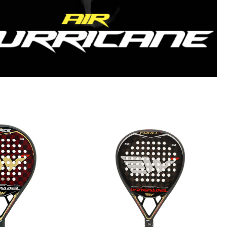
 Air Force
Wingpadel Air Force
Ctrl
3.0