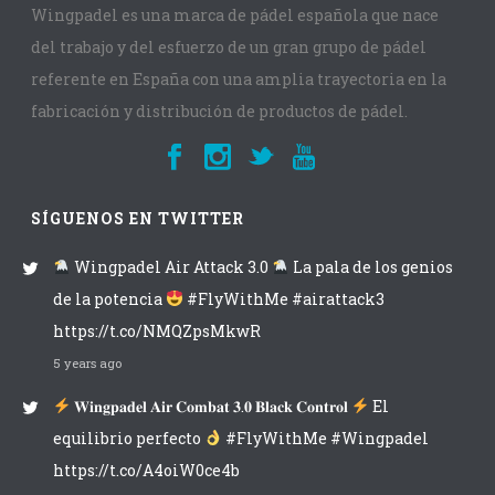
Wingpadel es una marca de pádel española que nace
del trabajo y del esfuerzo de un gran grupo de pádel
referente en España con una amplia trayectoria en la
fabricación y distribución de productos de pádel.
SÍGUENOS EN TWITTER
Wingpadel Air Attack 3.0
La pala de los genios
de la potencia
#FlyWithMe #airattack3
https://t.co/NMQZpsMkwR
5 years ago
𝐖𝐢𝐧𝐠𝐩𝐚𝐝𝐞𝐥 𝐀𝐢𝐫 𝐂𝐨𝐦𝐛𝐚𝐭 𝟑.𝟎 𝐁𝐥𝐚𝐜𝐤 𝐂𝐨𝐧𝐭𝐫𝐨𝐥
El
equilibrio perfecto
#FlyWithMe #Wingpadel
https://t.co/A4oiW0ce4b