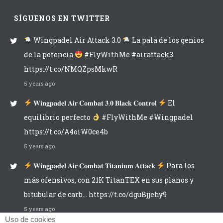
SÍGUENOS EN TWITTER
Wingpadel Air Attack 3.0
La pala de los genios
de la potencia
#FlyWithMe #airattack3
https://t.co/NMQZpsMkwR
5 years ago
𝐖𝐢𝐧𝐠𝐩𝐚𝐝𝐞𝐥 𝐀𝐢𝐫 𝐂𝐨𝐦𝐛𝐚𝐭 𝟑.𝟎 𝐁𝐥𝐚𝐜𝐤 𝐂𝐨𝐧𝐭𝐫𝐨𝐥
El
equilibrio perfecto
#FlyWithMe #Wingpadel
https://t.co/A4oiW0ce4b
5 years ago
𝐖𝐢𝐧𝐠𝐩𝐚𝐝𝐞𝐥 𝐀𝐢𝐫 𝐂𝐨𝐦𝐛𝐚𝐭 𝐓𝐢𝐭𝐚𝐧𝐢𝐮𝐦 𝐀𝐭𝐭𝐚𝐜𝐤
Para los
más ofensivos, con 21K TitanTEX en sus planos y
bitubular de carb… https://t.co/dguBjjehy9
5 years ago
Uso de cookies