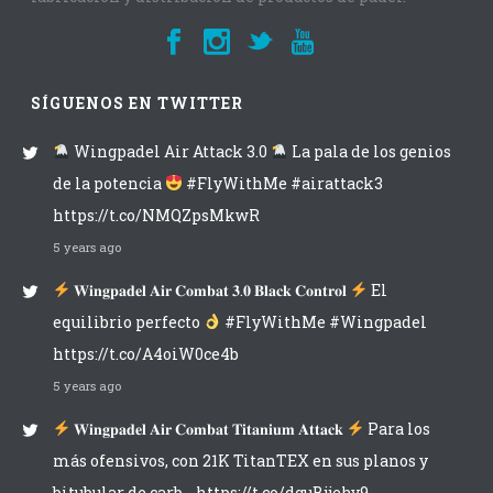
SÍGUENOS EN TWITTER
Wingpadel Air Attack 3.0
La pala de los genios
de la potencia
#FlyWithMe #airattack3
https://t.co/NMQZpsMkwR
5 years ago
𝐖𝐢𝐧𝐠𝐩𝐚𝐝𝐞𝐥 𝐀𝐢𝐫 𝐂𝐨𝐦𝐛𝐚𝐭 𝟑.𝟎 𝐁𝐥𝐚𝐜𝐤 𝐂𝐨𝐧𝐭𝐫𝐨𝐥
El
equilibrio perfecto
#FlyWithMe #Wingpadel
https://t.co/A4oiW0ce4b
5 years ago
𝐖𝐢𝐧𝐠𝐩𝐚𝐝𝐞𝐥 𝐀𝐢𝐫 𝐂𝐨𝐦𝐛𝐚𝐭 𝐓𝐢𝐭𝐚𝐧𝐢𝐮𝐦 𝐀𝐭𝐭𝐚𝐜𝐤
Para los
más ofensivos, con 21K TitanTEX en sus planos y
bitubular de carb… https://t.co/dguBjjehy9