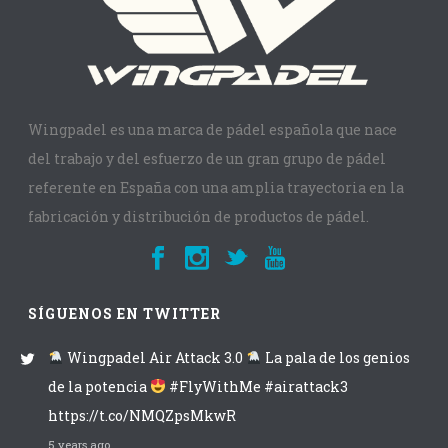
Wingpadel es una marca de pádel española que nace
del trabajo y del esfuerzo de un gran grupo de pádel
referente en España con una amplia trayectoria en la
fabricación y distribución de productos de pádel.
SÍGUENOS EN TWITTER
Wingpadel Air Attack 3.0
La pala de los genios
de la potencia
#FlyWithMe #airattack3
https://t.co/NMQZpsMkwR
5 years ago