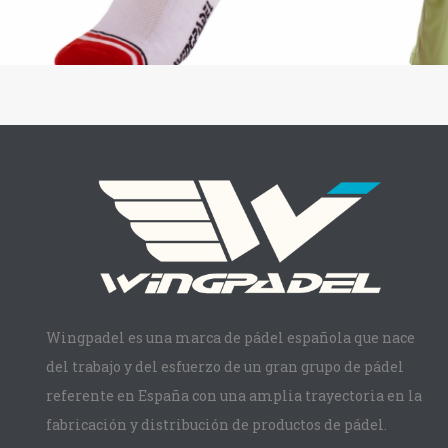
Wingpadel es una marca de pádel española que nace
del trabajo y del esfuerzo de un gran grupo de pádel
referente en España con una amplia trayectoria en la
fabricación y distribución de productos de pádel.