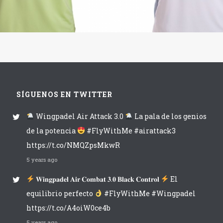
SÍGUENOS EN TWITTER
Wingpadel Air Attack 3.0
La pala de los genios
de la potencia
#FlyWithMe #airattack3
https://t.co/NMQZpsMkwR
5 years ago
𝐖𝐢𝐧𝐠𝐩𝐚𝐝𝐞𝐥 𝐀𝐢𝐫 𝐂𝐨𝐦𝐛𝐚𝐭 𝟑.𝟎 𝐁𝐥𝐚𝐜𝐤 𝐂𝐨𝐧𝐭𝐫𝐨𝐥
El
equilibrio perfecto
#FlyWithMe #Wingpadel
https://t.co/A4oiW0ce4b
5 years ago