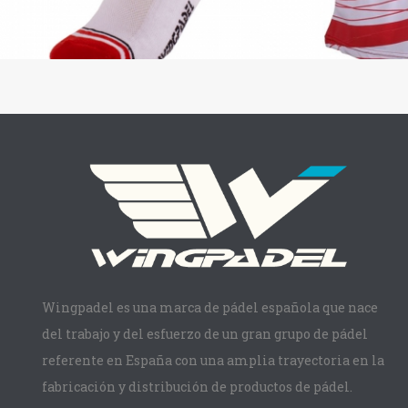
Wingpadel es una marca de pádel española que nace
del trabajo y del esfuerzo de un gran grupo de pádel
referente en España con una amplia trayectoria en la
fabricación y distribución de productos de pádel.