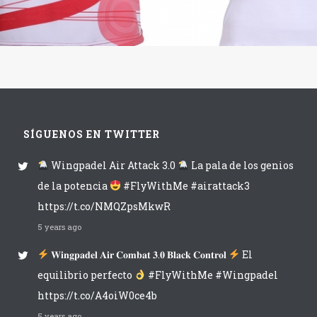
SÍGUENOS EN TWITTER
Wingpadel Air Attack 3.0
La pala de los genios
de la potencia
#FlyWithMe #airattack3
https://t.co/NMQZpsMkwR
5 years ago
𝐖𝐢𝐧𝐠𝐩𝐚𝐝𝐞𝐥 𝐀𝐢𝐫 𝐂𝐨𝐦𝐛𝐚𝐭 𝟑.𝟎 𝐁𝐥𝐚𝐜𝐤 𝐂𝐨𝐧𝐭𝐫𝐨𝐥
El
equilibrio perfecto
#FlyWithMe #Wingpadel
https://t.co/A4oiW0ce4b
5 years ago