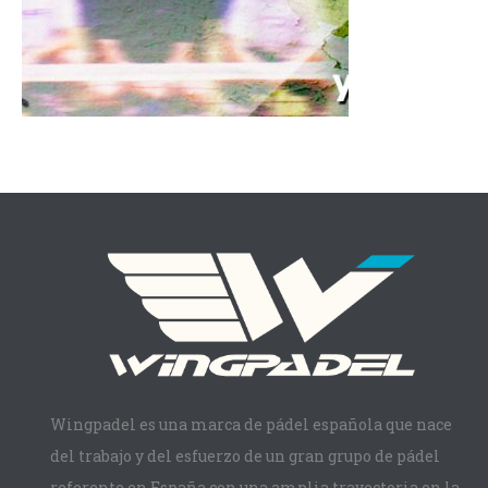
Wingpadel es una marca de pádel española que nace
del trabajo y del esfuerzo de un gran grupo de pádel
referente en España con una amplia trayectoria en la