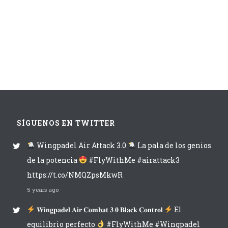
SÍGUENOS EN TWITTER
Wingpadel Air Attack 3.0
La pala de los genios
de la potencia
#FlyWithMe #airattack3
https://t.co/NMQZpsMkwR
5 years ago
𝐖𝐢𝐧𝐠𝐩𝐚𝐝𝐞𝐥 𝐀𝐢𝐫 𝐂𝐨𝐦𝐛𝐚𝐭 𝟑.𝟎 𝐁𝐥𝐚𝐜𝐤 𝐂𝐨𝐧𝐭𝐫𝐨𝐥
El
equilibrio perfecto
#FlyWithMe #Wingpadel