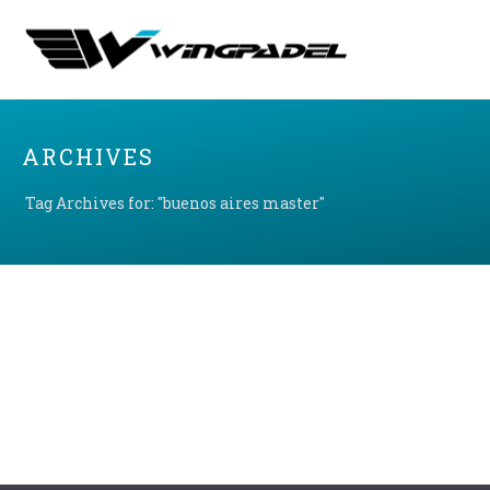
ARCHIVES
Tag Archives for: "buenos aires master"