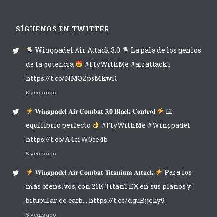
SÍGUENOS EN TWITTER
Wingpadel Air Attack 3.0
La pala de los genios
de la potencia
#FlyWithMe #airattack3
https://t.co/NMQZpsMkwR
5 years ago
𝐖𝐢𝐧𝐠𝐩𝐚𝐝𝐞𝐥 𝐀𝐢𝐫 𝐂𝐨𝐦𝐛𝐚𝐭 𝟑.𝟎 𝐁𝐥𝐚𝐜𝐤 𝐂𝐨𝐧𝐭𝐫𝐨𝐥
El
equilibrio perfecto
#FlyWithMe #Wingpadel
https://t.co/A4oiW0ce4b
5 years ago
𝐖𝐢𝐧𝐠𝐩𝐚𝐝𝐞𝐥 𝐀𝐢𝐫 𝐂𝐨𝐦𝐛𝐚𝐭 𝐓𝐢𝐭𝐚𝐧𝐢𝐮𝐦 𝐀𝐭𝐭𝐚𝐜𝐤
Para los
más ofensivos, con 21K TitanTEX en sus planos y
bitubular de carb… https://t.co/dguBjjehy9
5 years ago