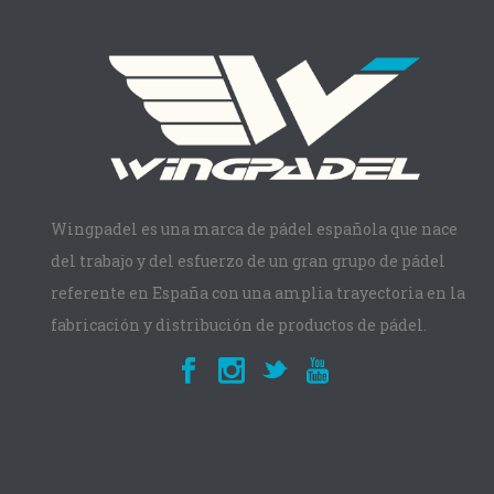
Wingpadel es una marca de pádel española que nace
del trabajo y del esfuerzo de un gran grupo de pádel
referente en España con una amplia trayectoria en la
fabricación y distribución de productos de pádel.