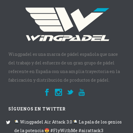
Wingpadel es una marca de pádel española que nace
del trabajo y del esfuerzo de un gran grupo de pádel
referente en España con una amplia trayectoria en la
fabricación y distribución de productos de pádel.
SÍGUENOS EN TWITTER
Wingpadel Air Attack 3.0
La pala de los genios
de la potencia
#FlyWithMe #airattack3