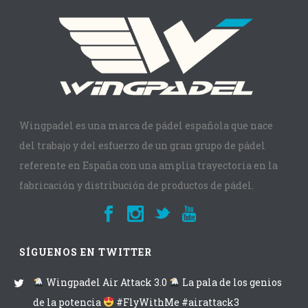
Wingpadel es una marca de pádel española que nace
del trabajo y del esfuerzo de un gran grupo de pádel
referente en España con una amplia trayectoria en la
fabricación y distribución de productos de pádel.
SÍGUENOS EN TWITTER
Wingpadel Air Attack 3.0
La pala de los genios
de la potencia
#FlyWithMe #airattack3