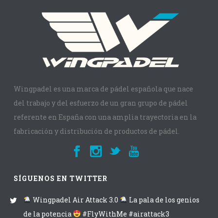
Wingpadel es una marca de pádel española que nace
del trabajo y del esfuerzo de un gran grupo de pádel
referente en España con una amplia trayectoria en la
fabricación y distribución de productos de pádel.
SÍGUENOS EN TWITTER
Wingpadel Air Attack 3.0
La pala de los genios
de la potencia
#FlyWithMe #airattack3