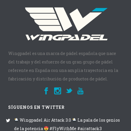
Wingpadel es una marca de pádel española que nace
del trabajo y del esfuerzo de un gran grupo de pádel
referente en España con una amplia trayectoria en la
fabricación y distribución de productos de pádel.
SÍGUENOS EN TWITTER
Wingpadel Air Attack 3.0
La pala de los genios
de la potencia
#FlyWithMe #airattack3