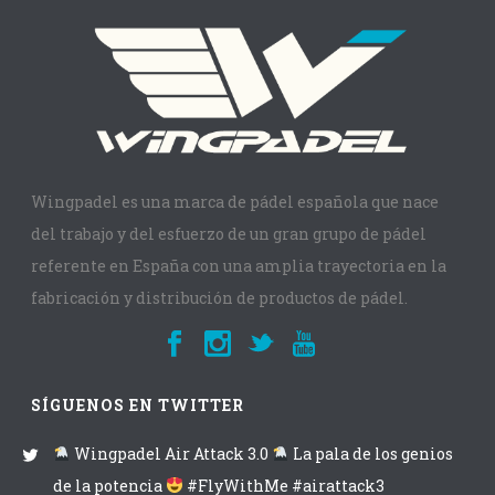
Wingpadel es una marca de pádel española que nace
del trabajo y del esfuerzo de un gran grupo de pádel
referente en España con una amplia trayectoria en la
fabricación y distribución de productos de pádel.
SÍGUENOS EN TWITTER
Wingpadel Air Attack 3.0
La pala de los genios
de la potencia
#FlyWithMe #airattack3