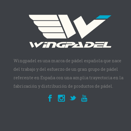
Wingpadel es una marca de pádel española que nace
del trabajo y del esfuerzo de un gran grupo de pádel
referente en España con una amplia trayectoria en la
fabricación y distribución de productos de pádel.