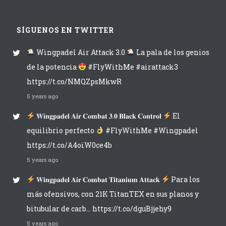
SÍGUENOS EN TWITTER
Wingpadel Air Attack 3.0
La pala de los genios
de la potencia
#FlyWithMe #airattack3
https://t.co/NMQZpsMkwR
5 years ago
𝐖𝐢𝐧𝐠𝐩𝐚𝐝𝐞𝐥 𝐀𝐢𝐫 𝐂𝐨𝐦𝐛𝐚𝐭 𝟑.𝟎 𝐁𝐥𝐚𝐜𝐤 𝐂𝐨𝐧𝐭𝐫𝐨𝐥
El
equilibrio perfecto
#FlyWithMe #Wingpadel
https://t.co/A4oiW0ce4b
5 years ago
𝐖𝐢𝐧𝐠𝐩𝐚𝐝𝐞𝐥 𝐀𝐢𝐫 𝐂𝐨𝐦𝐛𝐚𝐭 𝐓𝐢𝐭𝐚𝐧𝐢𝐮𝐦 𝐀𝐭𝐭𝐚𝐜𝐤
Para los
más ofensivos, con 21K TitanTEX en sus planos y
bitubular de carb… https://t.co/dguBjjehy9
5 years ago