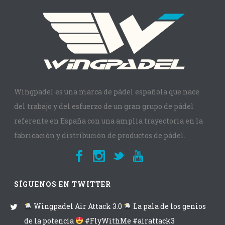
Wingpadel es una marca de pádel española que nace
del trabajo y del esfuerzo de un gran grupo de pádel
referente en España con una amplia trayectoria en la
fabricación y distribución de productos de pádel.
SÍGUENOS EN TWITTER
Wingpadel Air Attack 3.0
La pala de los genios
de la potencia
#FlyWithMe #airattack3