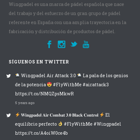
Wingpadel es una marca de pádel española que nace
del trabajo y del esfuerzo de un gran grupo de pádel
referente en España con una amplia trayectoria en la
fabricación y distribución de productos de pádel.
SÍGUENOS EN TWITTER
Wingpadel Air Attack 3.0
La pala de los genios
de la potencia
#FlyWithMe #airattack3
https://t.co/NMQZpsMkwR
5 years ago
𝐖𝐢𝐧𝐠𝐩𝐚𝐝𝐞𝐥 𝐀𝐢𝐫 𝐂𝐨𝐦𝐛𝐚𝐭 𝟑.𝟎 𝐁𝐥𝐚𝐜𝐤 𝐂𝐨𝐧𝐭𝐫𝐨𝐥
El
equilibrio perfecto
#FlyWithMe #Wingpadel
https://t.co/A4oiW0ce4b