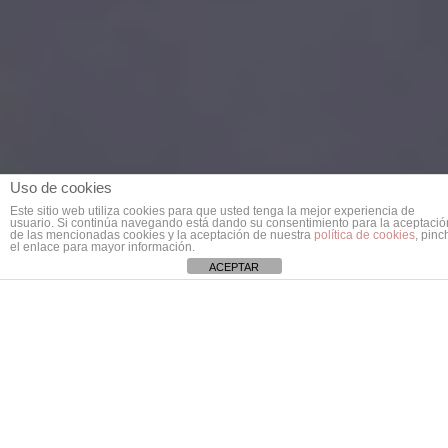
Uso de cookies
Este sitio web utiliza cookies para que usted tenga la mejor experiencia de
usuario. Si continúa navegando está dando su consentimiento para la aceptació
de las mencionadas cookies y la aceptación de nuestra
política de cookies
, pinc
el enlace para mayor información.
ACEPTAR
WINGPADEL AIR FORCE 3.0
Y CTRL
En este último mes de 2020 damos la