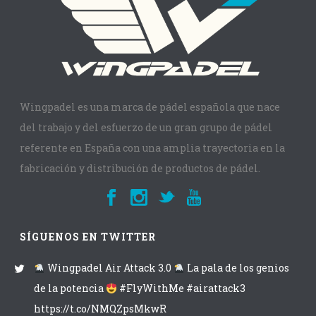
Wingpadel es una marca de pádel española que nace
del trabajo y del esfuerzo de un gran grupo de pádel
referente en España con una amplia trayectoria en la
fabricación y distribución de productos de pádel.
SÍGUENOS EN TWITTER
Wingpadel Air Attack 3.0
La pala de los genios
de la potencia
#FlyWithMe #airattack3
https://t.co/NMQZpsMkwR