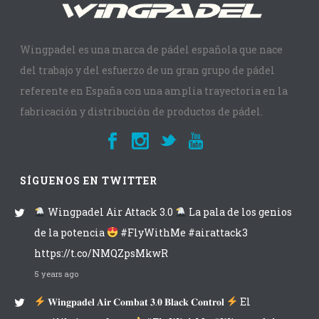
Wingpadel es una marca de pádel española que nace
del trabajo y del esfuerzo de un gran grupo de pádel
referente en España con una amplia trayectoria en la
fabricación y distribución de productos de pádel.
SÍGUENOS EN TWITTER
Wingpadel Air Attack 3.0
La pala de los genios
de la potencia
#FlyWithMe #airattack3
https://t.co/NMQZpsMkwR
5 years ago
𝐖𝐢𝐧𝐠𝐩𝐚𝐝𝐞𝐥 𝐀𝐢𝐫 𝐂𝐨𝐦𝐛𝐚𝐭 𝟑.𝟎 𝐁𝐥𝐚𝐜𝐤 𝐂𝐨𝐧𝐭𝐫𝐨𝐥
El