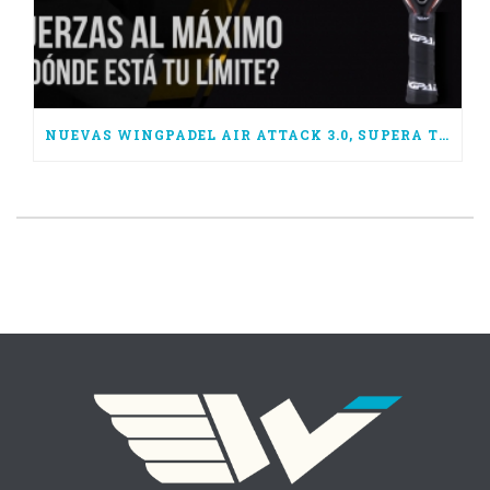
NUEVAS WINGPADEL AIR ATTACK 3.0, SUPERA TUS LÍMITES