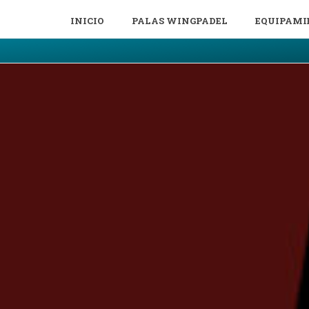
INICIO
PALAS WINGPADEL
EQUIPAMI