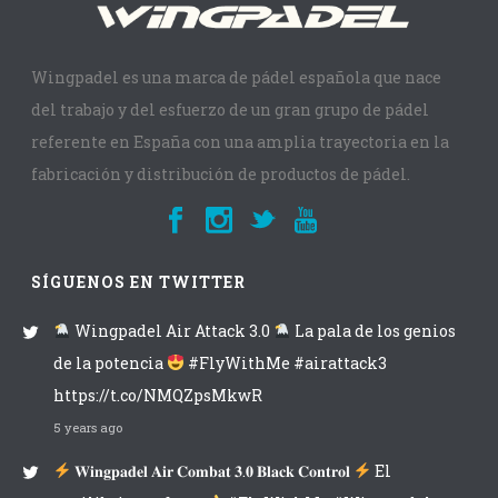
Wingpadel es una marca de pádel española que nace
del trabajo y del esfuerzo de un gran grupo de pádel
referente en España con una amplia trayectoria en la
fabricación y distribución de productos de pádel.
SÍGUENOS EN TWITTER
Wingpadel Air Attack 3.0
La pala de los genios
de la potencia
#FlyWithMe #airattack3
https://t.co/NMQZpsMkwR
5 years ago
𝐖𝐢𝐧𝐠𝐩𝐚𝐝𝐞𝐥 𝐀𝐢𝐫 𝐂𝐨𝐦𝐛𝐚𝐭 𝟑.𝟎 𝐁𝐥𝐚𝐜𝐤 𝐂𝐨𝐧𝐭𝐫𝐨𝐥
El