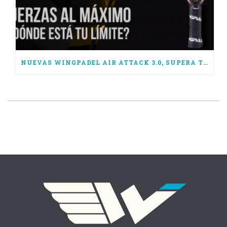
NUEVAS WINGPADEL AIR ATTACK 3.0, SUPERA TUS LÍMITES