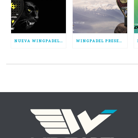
NUEVA WINGPADEL AIR HURRICANE, POTENCIA PURA
WINGPADEL PRESENTA LAS NUEVAS AIR FORCE 3.0