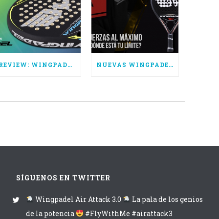
REVIEW: WINGPADEL AIR TORNADO CTRL
NUEVAS WINGPADEL AIR ATTACK 3.0, SUPERA TUS LÍMITES
SÍGUENOS EN TWITTER
Wingpadel Air Attack 3.0
La pala de los genios
de la potencia
#FlyWithMe #airattack3