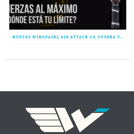
NUEVAS WINGPADEL AIR ATTACK 3.0, SUPERA TUS LÍMITES