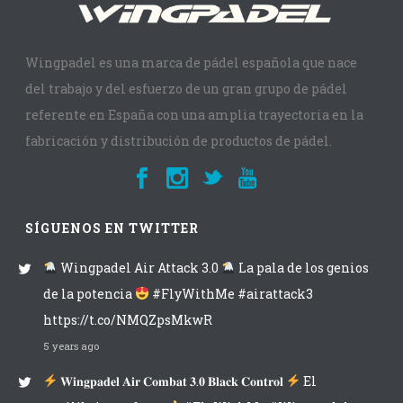
Wingpadel es una marca de pádel española que nace
del trabajo y del esfuerzo de un gran grupo de pádel
referente en España con una amplia trayectoria en la
fabricación y distribución de productos de pádel.
SÍGUENOS EN TWITTER
Wingpadel Air Attack 3.0
La pala de los genios
de la potencia
#FlyWithMe #airattack3
https://t.co/NMQZpsMkwR
5 years ago
𝐖𝐢𝐧𝐠𝐩𝐚𝐝𝐞𝐥 𝐀𝐢𝐫 𝐂𝐨𝐦𝐛𝐚𝐭 𝟑.𝟎 𝐁𝐥𝐚𝐜𝐤 𝐂𝐨𝐧𝐭𝐫𝐨𝐥
El