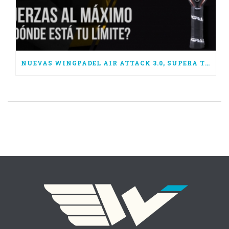
NUEVAS WINGPADEL AIR ATTACK 3.0, SUPERA TUS LÍMITES