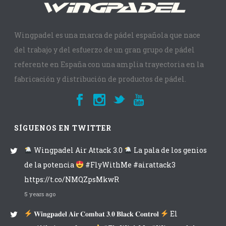
Wingpadel es una marca de pádel española que nace
del trabajo y del esfuerzo de un gran grupo de pádel
referente en España con una amplia trayectoria en la
fabricación y distribución de productos de pádel.
SÍGUENOS EN TWITTER
Wingpadel Air Attack 3.0
La pala de los genios
de la potencia
#FlyWithMe #airattack3
https://t.co/NMQZpsMkwR
5 years ago
𝐖𝐢𝐧𝐠𝐩𝐚𝐝𝐞𝐥 𝐀𝐢𝐫 𝐂𝐨𝐦𝐛𝐚𝐭 𝟑.𝟎 𝐁𝐥𝐚𝐜𝐤 𝐂𝐨𝐧𝐭𝐫𝐨𝐥
El