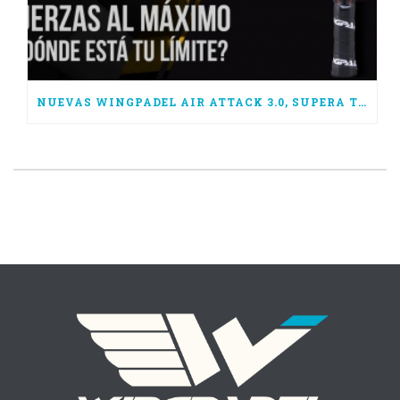
NUEVAS WINGPADEL AIR ATTACK 3.0, SUPERA TUS LÍMITES