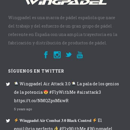
Wingpadel es una marca de pádel española que nace
del trabajo y del esfuerzo de un gran grupo de pádel
referente en España con una amplia trayectoria en la
fabricación y distribución de productos de pádel.
SÍGUENOS EN TWITTER
Wingpadel Air Attack 3.0
La pala de los genios
de la potencia
#FlyWithMe #airattack3
https://t.co/NMQZpsMkwR
5 years ago
𝐖𝐢𝐧𝐠𝐩𝐚𝐝𝐞𝐥 𝐀𝐢𝐫 𝐂𝐨𝐦𝐛𝐚𝐭 𝟑.𝟎 𝐁𝐥𝐚𝐜𝐤 𝐂𝐨𝐧𝐭𝐫𝐨𝐥
El
equilibrio perfecto
#FlyWithMe #Wingpadel