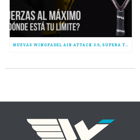
NUEVAS WINGPADEL AIR ATTACK 3.0, SUPERA TUS LÍMITES