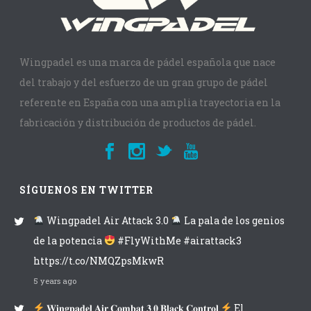
Wingpadel es una marca de pádel española que nace
del trabajo y del esfuerzo de un gran grupo de pádel
referente en España con una amplia trayectoria en la
fabricación y distribución de productos de pádel.
SÍGUENOS EN TWITTER
Wingpadel Air Attack 3.0
La pala de los genios
de la potencia
#FlyWithMe #airattack3
https://t.co/NMQZpsMkwR
5 years ago
𝐖𝐢𝐧𝐠𝐩𝐚𝐝𝐞𝐥 𝐀𝐢𝐫 𝐂𝐨𝐦𝐛𝐚𝐭 𝟑.𝟎 𝐁𝐥𝐚𝐜𝐤 𝐂𝐨𝐧𝐭𝐫𝐨𝐥
El