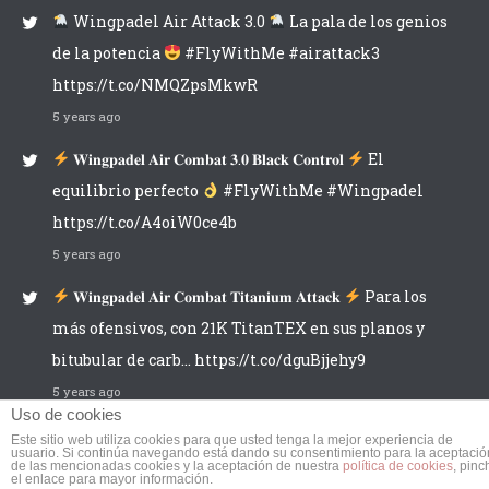
Wingpadel Air Attack 3.0
La pala de los genios
de la potencia
#FlyWithMe #airattack3
https://t.co/NMQZpsMkwR
5 years ago
𝐖𝐢𝐧𝐠𝐩𝐚𝐝𝐞𝐥 𝐀𝐢𝐫 𝐂𝐨𝐦𝐛𝐚𝐭 𝟑.𝟎 𝐁𝐥𝐚𝐜𝐤 𝐂𝐨𝐧𝐭𝐫𝐨𝐥
El
equilibrio perfecto
#FlyWithMe #Wingpadel
https://t.co/A4oiW0ce4b
5 years ago
𝐖𝐢𝐧𝐠𝐩𝐚𝐝𝐞𝐥 𝐀𝐢𝐫 𝐂𝐨𝐦𝐛𝐚𝐭 𝐓𝐢𝐭𝐚𝐧𝐢𝐮𝐦 𝐀𝐭𝐭𝐚𝐜𝐤
Para los
más ofensivos, con 21K TitanTEX en sus planos y
bitubular de carb… https://t.co/dguBjjehy9
5 years ago
Uso de cookies
Este sitio web utiliza cookies para que usted tenga la mejor experiencia de
usuario. Si continúa navegando está dando su consentimiento para la aceptació
de las mencionadas cookies y la aceptación de nuestra
política de cookies
, pinc
el enlace para mayor información.