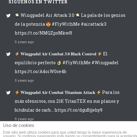
SÍGUENOS EN TWITTER
Wingpadel Air Attack 3.0
La pala de los genios
de la potencia
#FlyWithMe #airattack3
https://t.co/NMQZpsMkwR
5 years ago
𝐖𝐢𝐧𝐠𝐩𝐚𝐝𝐞𝐥 𝐀𝐢𝐫 𝐂𝐨𝐦𝐛𝐚𝐭 𝟑.𝟎 𝐁𝐥𝐚𝐜𝐤 𝐂𝐨𝐧𝐭𝐫𝐨𝐥
El
equilibrio perfecto
#FlyWithMe #Wingpadel
https://t.co/A4oiW0ce4b
5 years ago
𝐖𝐢𝐧𝐠𝐩𝐚𝐝𝐞𝐥 𝐀𝐢𝐫 𝐂𝐨𝐦𝐛𝐚𝐭 𝐓𝐢𝐭𝐚𝐧𝐢𝐮𝐦 𝐀𝐭𝐭𝐚𝐜𝐤
Para los
más ofensivos, con 21K TitanTEX en sus planos y
bitubular de carb… https://t.co/dguBjjehy9
5 years ago
Uso de cookies
Este sitio web utiliza cookies para que usted tenga la mejor experiencia de
usuario. Si continúa navegando está dando su consentimiento para la aceptació