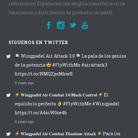
referente en España con una amplia trayectoria en la
fabricación y distribución de productos de pádel.
SÍGUENOS EN TWITTER
Wingpadel Air Attack 3.0
La pala de los genios
de la potencia
#FlyWithMe #airattack3
https://t.co/NMQZpsMkwR
5 years ago
𝐖𝐢𝐧𝐠𝐩𝐚𝐝𝐞𝐥 𝐀𝐢𝐫 𝐂𝐨𝐦𝐛𝐚𝐭 𝟑.𝟎 𝐁𝐥𝐚𝐜𝐤 𝐂𝐨𝐧𝐭𝐫𝐨𝐥
El
equilibrio perfecto
#FlyWithMe #Wingpadel
https://t.co/A4oiW0ce4b
5 years ago
𝐖𝐢𝐧𝐠𝐩𝐚𝐝𝐞𝐥 𝐀𝐢𝐫 𝐂𝐨𝐦𝐛𝐚𝐭 𝐓𝐢𝐭𝐚𝐧𝐢𝐮𝐦 𝐀𝐭𝐭𝐚𝐜𝐤
Para los