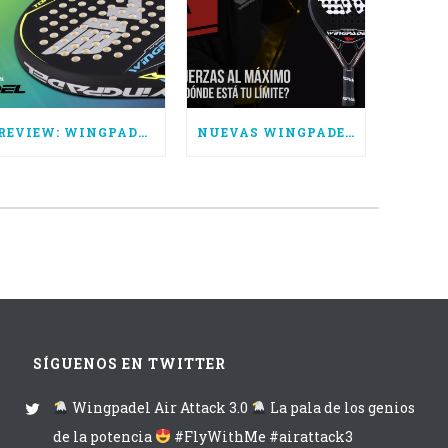
REVIEW: WINGPADEL AIR TORNADO CTRL
NUEVAS WINGPADEL AIR ATTACK 3.0, SUPERA TUS LÍMITES
SÍGUENOS EN TWITTER
Wingpadel Air Attack 3.0
La pala de los genios
de la potencia
#FlyWithMe #airattack3