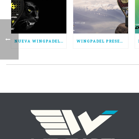
NUEVA WINGPADEL AIR HURRICANE, POTENCIA PURA
WINGPADEL PRESENTA LAS NUEVAS AIR FORCE 3.0