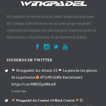
Wingpadel es una marca de pádel española que nace
del trabajo y del esfuerzo de un gran grupo de pádel
referente en España con una amplia trayectoria en la
fabricación y distribución de productos de pádel.
SÍGUENOS EN TWITTER
Wingpadel Air Attack 3.0
La pala de los genios
de la potencia
#FlyWithMe #airattack3
https://t.co/NMQZpsMkwR
5 years ago
𝐖𝐢𝐧𝐠𝐩𝐚𝐝𝐞𝐥 𝐀𝐢𝐫 𝐂𝐨𝐦𝐛𝐚𝐭 𝟑.𝟎 𝐁𝐥𝐚𝐜𝐤 𝐂𝐨𝐧𝐭𝐫𝐨𝐥
El