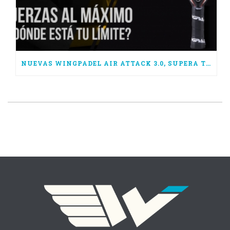
NUEVAS WINGPADEL AIR ATTACK 3.0, SUPERA TUS LÍMITES