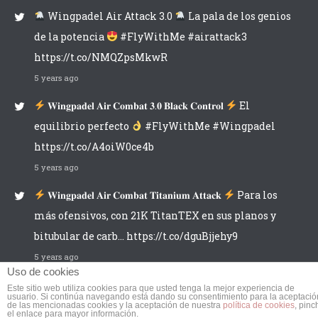
Wingpadel Air Attack 3.0
La pala de los genios
de la potencia
#FlyWithMe #airattack3
https://t.co/NMQZpsMkwR
5 years ago
𝐖𝐢𝐧𝐠𝐩𝐚𝐝𝐞𝐥 𝐀𝐢𝐫 𝐂𝐨𝐦𝐛𝐚𝐭 𝟑.𝟎 𝐁𝐥𝐚𝐜𝐤 𝐂𝐨𝐧𝐭𝐫𝐨𝐥
El
equilibrio perfecto
#FlyWithMe #Wingpadel
https://t.co/A4oiW0ce4b
5 years ago
𝐖𝐢𝐧𝐠𝐩𝐚𝐝𝐞𝐥 𝐀𝐢𝐫 𝐂𝐨𝐦𝐛𝐚𝐭 𝐓𝐢𝐭𝐚𝐧𝐢𝐮𝐦 𝐀𝐭𝐭𝐚𝐜𝐤
Para los
más ofensivos, con 21K TitanTEX en sus planos y
bitubular de carb… https://t.co/dguBjjehy9
5 years ago
Uso de cookies
Este sitio web utiliza cookies para que usted tenga la mejor experiencia de
usuario. Si continúa navegando está dando su consentimiento para la aceptació
de las mencionadas cookies y la aceptación de nuestra
política de cookies
, pinc
el enlace para mayor información.