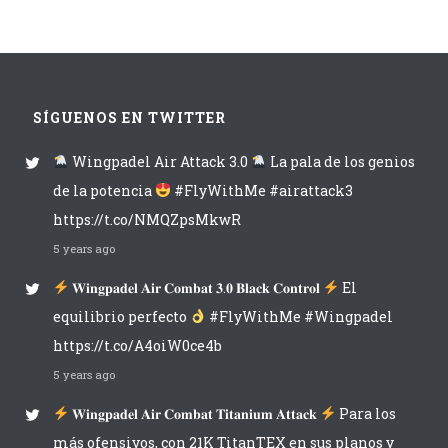
SÍGUENOS EN TWITTER
Wingpadel Air Attack 3.0
La pala de los genios
de la potencia
#FlyWithMe #airattack3
https://t.co/NMQZpsMkwR
5 years ago
𝐖𝐢𝐧𝐠𝐩𝐚𝐝𝐞𝐥 𝐀𝐢𝐫 𝐂𝐨𝐦𝐛𝐚𝐭 𝟑.𝟎 𝐁𝐥𝐚𝐜𝐤 𝐂𝐨𝐧𝐭𝐫𝐨𝐥
El
equilibrio perfecto
#FlyWithMe #Wingpadel
https://t.co/A4oiW0ce4b
5 years ago
𝐖𝐢𝐧𝐠𝐩𝐚𝐝𝐞𝐥 𝐀𝐢𝐫 𝐂𝐨𝐦𝐛𝐚𝐭 𝐓𝐢𝐭𝐚𝐧𝐢𝐮𝐦 𝐀𝐭𝐭𝐚𝐜𝐤
Para los
más ofensivos, con 21K TitanTEX en sus planos y