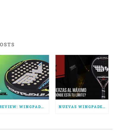
POSTS
REVIEW: WINGPADEL AIR TORNADO CTRL
NUEVAS WINGPADEL AIR ATTACK 3.0, SUPERA TUS LÍMITES