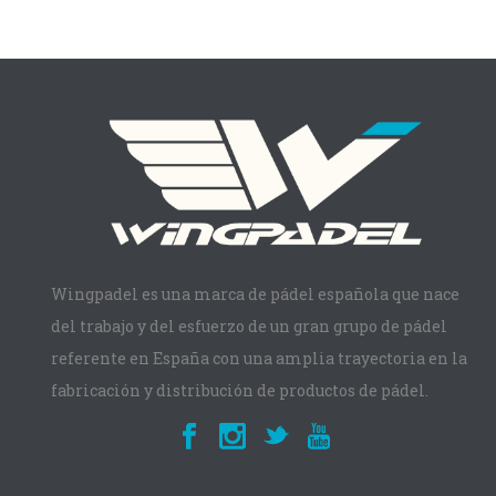
Wingpadel es una marca de pádel española que nace
del trabajo y del esfuerzo de un gran grupo de pádel
referente en España con una amplia trayectoria en la
fabricación y distribución de productos de pádel.