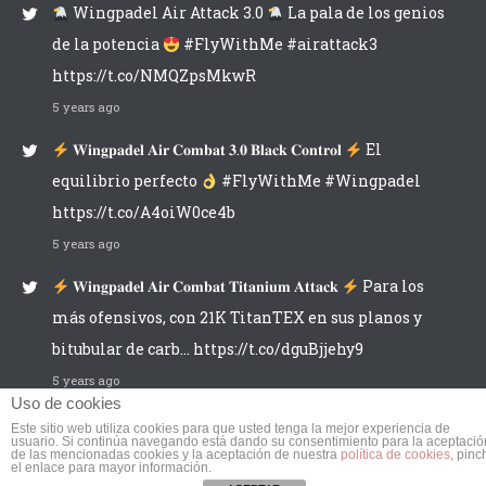
Wingpadel Air Attack 3.0
La pala de los genios
de la potencia
#FlyWithMe #airattack3
https://t.co/NMQZpsMkwR
5 years ago
𝐖𝐢𝐧𝐠𝐩𝐚𝐝𝐞𝐥 𝐀𝐢𝐫 𝐂𝐨𝐦𝐛𝐚𝐭 𝟑.𝟎 𝐁𝐥𝐚𝐜𝐤 𝐂𝐨𝐧𝐭𝐫𝐨𝐥
El
equilibrio perfecto
#FlyWithMe #Wingpadel
https://t.co/A4oiW0ce4b
5 years ago
𝐖𝐢𝐧𝐠𝐩𝐚𝐝𝐞𝐥 𝐀𝐢𝐫 𝐂𝐨𝐦𝐛𝐚𝐭 𝐓𝐢𝐭𝐚𝐧𝐢𝐮𝐦 𝐀𝐭𝐭𝐚𝐜𝐤
Para los
más ofensivos, con 21K TitanTEX en sus planos y
bitubular de carb… https://t.co/dguBjjehy9
5 years ago
Uso de cookies
Este sitio web utiliza cookies para que usted tenga la mejor experiencia de
usuario. Si continúa navegando está dando su consentimiento para la aceptació
de las mencionadas cookies y la aceptación de nuestra
política de cookies
, pinc
el enlace para mayor información.