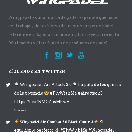
Wingpadel es una marca de pádel española que nace
del trabajo y del esfuerzo de un gran grupo de pádel
referente en España con una amplia trayectoria en la
fabricación y distribución de productos de pádel.
SÍGUENOS EN TWITTER
Wingpadel Air Attack 3.0
La pala de los genios
de la potencia
#FlyWithMe #airattack3
https://t.co/NMQZpsMkwR
5 years ago
𝐖𝐢𝐧𝐠𝐩𝐚𝐝𝐞𝐥 𝐀𝐢𝐫 𝐂𝐨𝐦𝐛𝐚𝐭 𝟑.𝟎 𝐁𝐥𝐚𝐜𝐤 𝐂𝐨𝐧𝐭𝐫𝐨𝐥
El
equilibrio perfecto
#FlyWithMe #Wingpadel