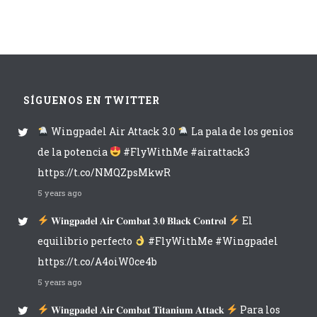
SÍGUENOS EN TWITTER
Wingpadel Air Attack 3.0
La pala de los genios
de la potencia
#FlyWithMe #airattack3
https://t.co/NMQZpsMkwR
5 years ago
𝐖𝐢𝐧𝐠𝐩𝐚𝐝𝐞𝐥 𝐀𝐢𝐫 𝐂𝐨𝐦𝐛𝐚𝐭 𝟑.𝟎 𝐁𝐥𝐚𝐜𝐤 𝐂𝐨𝐧𝐭𝐫𝐨𝐥
El
equilibrio perfecto
#FlyWithMe #Wingpadel
https://t.co/A4oiW0ce4b
5 years ago
𝐖𝐢𝐧𝐠𝐩𝐚𝐝𝐞𝐥 𝐀𝐢𝐫 𝐂𝐨𝐦𝐛𝐚𝐭 𝐓𝐢𝐭𝐚𝐧𝐢𝐮𝐦 𝐀𝐭𝐭𝐚𝐜𝐤
Para los