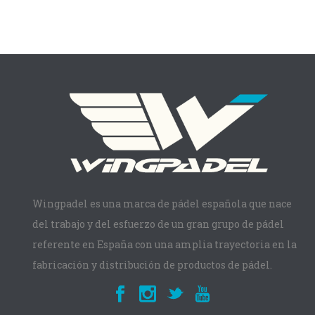
Wingpadel es una marca de pádel española que nace
del trabajo y del esfuerzo de un gran grupo de pádel
referente en España con una amplia trayectoria en la
fabricación y distribución de productos de pádel.