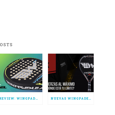
POSTS
REVIEW: WINGPADEL AIR TORNADO CTRL
NUEVAS WINGPADEL AIR ATTACK 3.0, SUPERA TUS LÍMITES