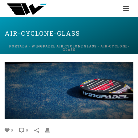
AIR-CYCLONE-GLASS
PORTADA
»
WINGPADEL AIR CYCLONE GLASS
»
AIR-CYCLONE-
GLASS
0
0