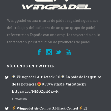
Wingpadel es una marca de pádel española que nace
del trabajo y del esfuerzo de un gran grupo de pádel
referente en España con una amplia trayectoria en la
fabricación y distribución de productos de pádel.
SÍGUENOS EN TWITTER
Wingpadel Air Attack 3.0
La pala de los genios
de la potencia
#FlyWithMe #airattack3
https://t.co/NMQZpsMkwR
5 years ago
𝐖𝐢𝐧𝐠𝐩𝐚𝐝𝐞𝐥 𝐀𝐢𝐫 𝐂𝐨𝐦𝐛𝐚𝐭 𝟑.𝟎 𝐁𝐥𝐚𝐜𝐤 𝐂𝐨𝐧𝐭𝐫𝐨𝐥
El