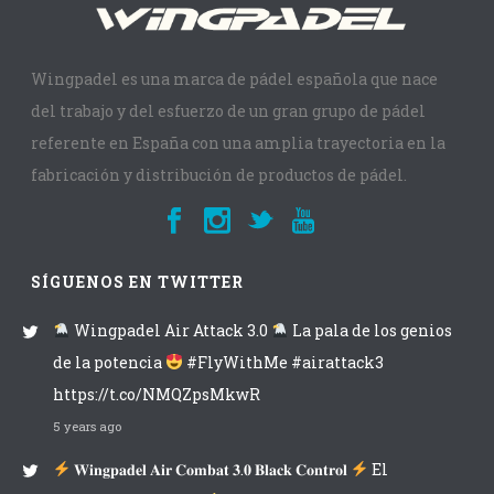
Wingpadel es una marca de pádel española que nace
del trabajo y del esfuerzo de un gran grupo de pádel
referente en España con una amplia trayectoria en la
fabricación y distribución de productos de pádel.
SÍGUENOS EN TWITTER
Wingpadel Air Attack 3.0
La pala de los genios
de la potencia
#FlyWithMe #airattack3
https://t.co/NMQZpsMkwR
5 years ago
𝐖𝐢𝐧𝐠𝐩𝐚𝐝𝐞𝐥 𝐀𝐢𝐫 𝐂𝐨𝐦𝐛𝐚𝐭 𝟑.𝟎 𝐁𝐥𝐚𝐜𝐤 𝐂𝐨𝐧𝐭𝐫𝐨𝐥
El