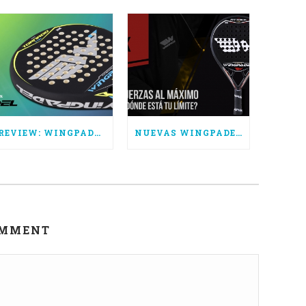
REVIEW: WINGPADEL AIR TORNADO CTRL
NUEVAS WINGPADEL AIR ATTACK 3.0, SUPERA TUS LÍMITES
OMMENT