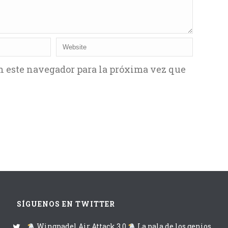
n este navegador para la próxima vez que
SÍGUENOS EN TWITTER
Wingpadel Air Attack 3.0
La pala de los genios