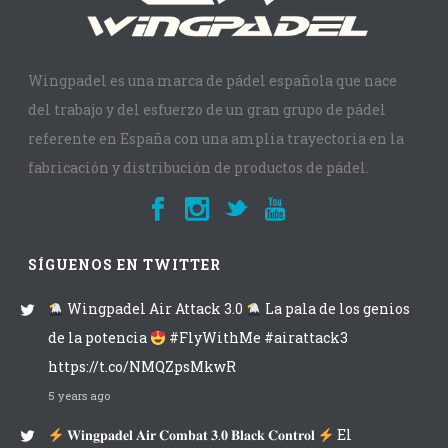
Wingpadel es una marca de pádel española que nace
del trabajo y del esfuerzo de un gran grupo de pádel
referente en España con una amplia trayectoria en la
fabricación y distribución de productos de pádel.
SÍGUENOS EN TWITTER
Wingpadel Air Attack 3.0
La pala de los genios
de la potencia
#FlyWithMe #airattack3
https://t.co/NMQZpsMkwR
5 years ago
𝐖𝐢𝐧𝐠𝐩𝐚𝐝𝐞𝐥 𝐀𝐢𝐫 𝐂𝐨𝐦𝐛𝐚𝐭 𝟑.𝟎 𝐁𝐥𝐚𝐜𝐤 𝐂𝐨𝐧𝐭𝐫𝐨𝐥
El