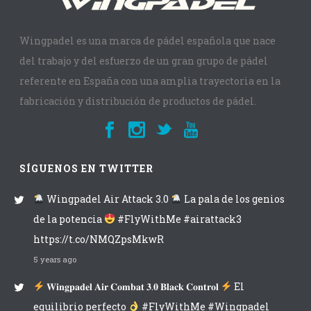
Wingpadel es una marca de pádel española que nace
del trabajo y del esfuerzo de un gran grupo de pádel
referente en España con una amplia trayectoria en la
fabricación y distribución de productos de pádel.
SÍGUENOS EN TWITTER
Wingpadel Air Attack 3.0
La pala de los genios
de la potencia
#FlyWithMe #airattack3
https://t.co/NMQZpsMkwR
5 years ago
𝐖𝐢𝐧𝐠𝐩𝐚𝐝𝐞𝐥 𝐀𝐢𝐫 𝐂𝐨𝐦𝐛𝐚𝐭 𝟑.𝟎 𝐁𝐥𝐚𝐜𝐤 𝐂𝐨𝐧𝐭𝐫𝐨𝐥
El
equilibrio perfecto
#FlyWithMe #Wingpadel