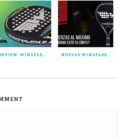
REVIEW: WINGPADEL AIR TORNADO CTRL
NUEVAS WINGPADEL AIR ATTACK 3.0, SUPERA TUS LÍMITES
OMMENT