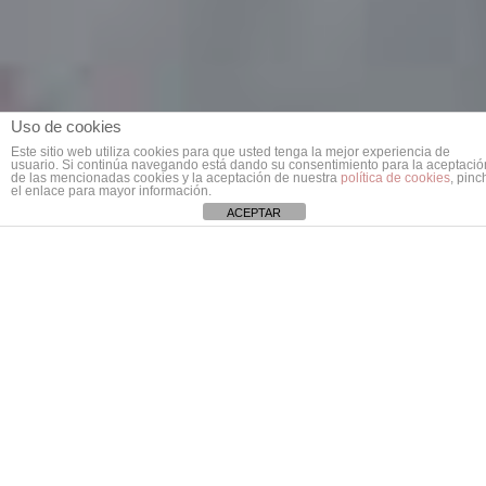
Uso de cookies
Este sitio web utiliza cookies para que usted tenga la mejor experiencia de
usuario. Si continúa navegando está dando su consentimiento para la aceptació
de las mencionadas cookies y la aceptación de nuestra
política de cookies
, pinc
el enlace para mayor información.
ACEPTAR
El pasado fin de semana nuestro jugador
de
WingPadel
Raúl Marcos
junto a su
compañero
Raúl Díaz
ganaron la tercera
prueba del Circuito de Pádel
Estrella
Damm
en la Ciudad del Jarama.
Los jugadores que tuvieron contra ellos a