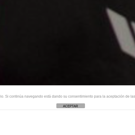
uario. Si continúa navegando está dando su consentimiento para la aceptación de l
ACEPTAR
NU