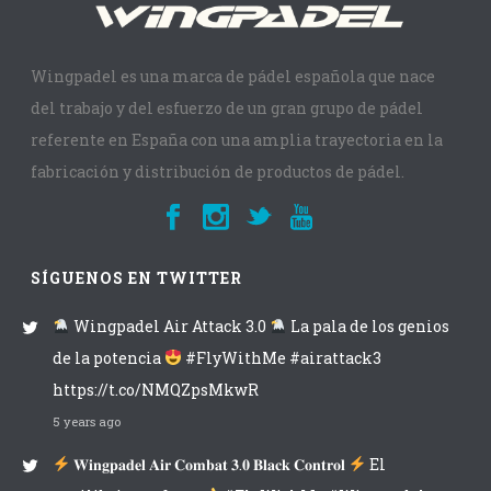
Wingpadel es una marca de pádel española que nace
del trabajo y del esfuerzo de un gran grupo de pádel
referente en España con una amplia trayectoria en la
fabricación y distribución de productos de pádel.
SÍGUENOS EN TWITTER
Wingpadel Air Attack 3.0
La pala de los genios
de la potencia
#FlyWithMe #airattack3
https://t.co/NMQZpsMkwR
5 years ago
𝐖𝐢𝐧𝐠𝐩𝐚𝐝𝐞𝐥 𝐀𝐢𝐫 𝐂𝐨𝐦𝐛𝐚𝐭 𝟑.𝟎 𝐁𝐥𝐚𝐜𝐤 𝐂𝐨𝐧𝐭𝐫𝐨𝐥
El