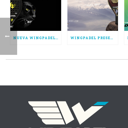
NUEVA WINGPADEL AIR HURRICANE, POTENCIA PURA
WINGPADEL PRESENTA LAS NUEVAS AIR FORCE 3.0