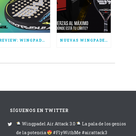
REVIEW: WINGPADEL AIR TORNADO CTRL
NUEVAS WINGPADEL AIR ATTACK 3.0, SUPERA TUS LÍMITES
SÍGUENOS EN TWITTER
Wingpadel Air Attack 3.0
La pala de los genios
de la potencia
#FlyWithMe #airattack3